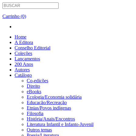
Carrinho (0)
Home
A Editora
Conselho Editorial
Coleções
Lançamentos
200 Anos
Autores
Catálogo
Co-edições
Direito
eBooks
Ecologia/Economia solidária
Educação/Recreação
Etnias/Povos indígenas
Filosofia
História/Anais/Encontros
Literatura Infantil e Infanto-Juvenil
Outros temas
Poesia/Literatura