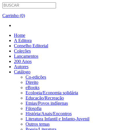
Carrinho (0)
Home
A Editora
Conselho Editorial
Coleções
Lançamentos
200 Anos
Autores
Catálogo
Co-edições
Direito
eBooks
Ecologia/Economia solidária
Educação/Recreação
Etnias/Povos indígenas
Filosofia
História/Anais/Encontros
Literatura Infantil e Infanto-Juvenil
Outros temas
Poesia/Literatura