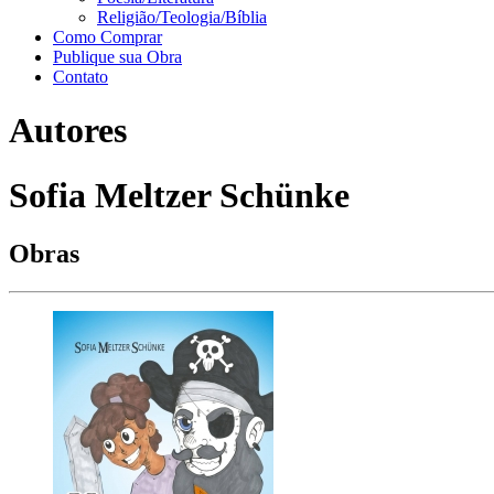
Religião/Teologia/Bíblia
Como Comprar
Publique sua Obra
Contato
Autores
Sofia Meltzer Schünke
Obras