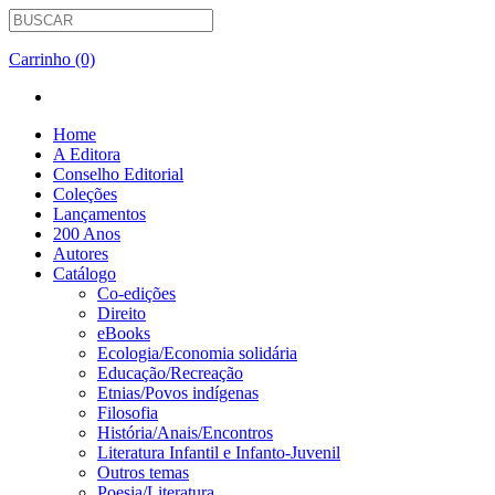
Carrinho (0)
Home
A Editora
Conselho Editorial
Coleções
Lançamentos
200 Anos
Autores
Catálogo
Co-edições
Direito
eBooks
Ecologia/Economia solidária
Educação/Recreação
Etnias/Povos indígenas
Filosofia
História/Anais/Encontros
Literatura Infantil e Infanto-Juvenil
Outros temas
Poesia/Literatura