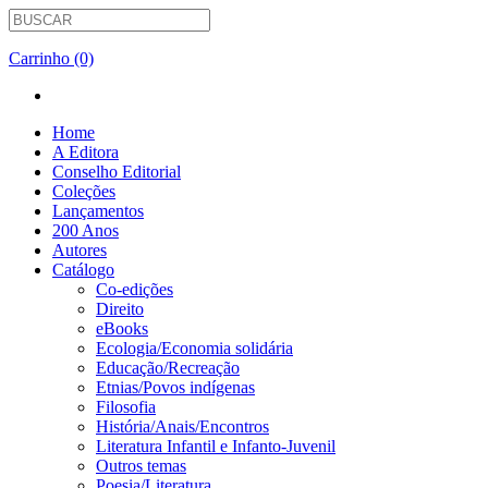
Carrinho (0)
Home
A Editora
Conselho Editorial
Coleções
Lançamentos
200 Anos
Autores
Catálogo
Co-edições
Direito
eBooks
Ecologia/Economia solidária
Educação/Recreação
Etnias/Povos indígenas
Filosofia
História/Anais/Encontros
Literatura Infantil e Infanto-Juvenil
Outros temas
Poesia/Literatura