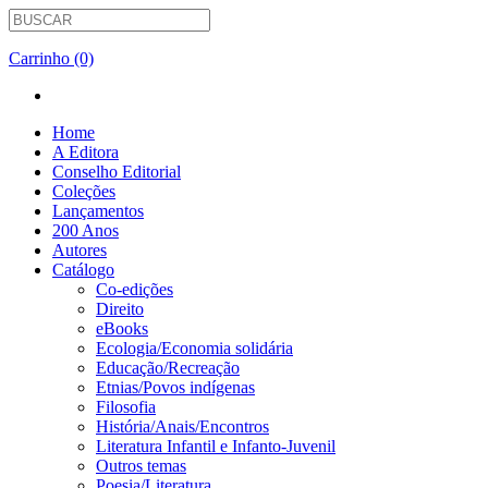
Carrinho (0)
Home
A Editora
Conselho Editorial
Coleções
Lançamentos
200 Anos
Autores
Catálogo
Co-edições
Direito
eBooks
Ecologia/Economia solidária
Educação/Recreação
Etnias/Povos indígenas
Filosofia
História/Anais/Encontros
Literatura Infantil e Infanto-Juvenil
Outros temas
Poesia/Literatura