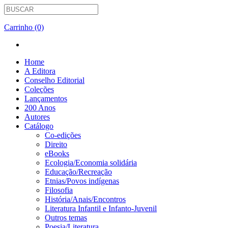
Carrinho (0)
Home
A Editora
Conselho Editorial
Coleções
Lançamentos
200 Anos
Autores
Catálogo
Co-edições
Direito
eBooks
Ecologia/Economia solidária
Educação/Recreação
Etnias/Povos indígenas
Filosofia
História/Anais/Encontros
Literatura Infantil e Infanto-Juvenil
Outros temas
Poesia/Literatura