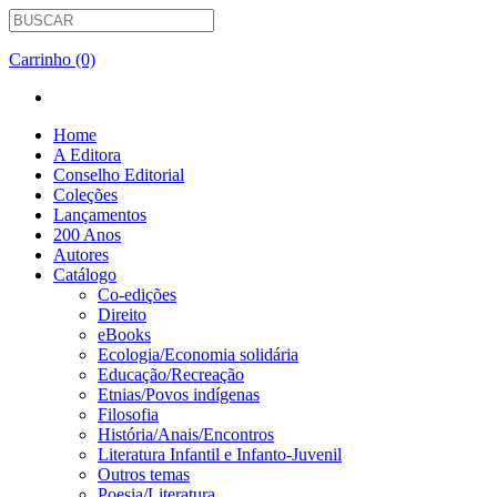
Carrinho (0)
Home
A Editora
Conselho Editorial
Coleções
Lançamentos
200 Anos
Autores
Catálogo
Co-edições
Direito
eBooks
Ecologia/Economia solidária
Educação/Recreação
Etnias/Povos indígenas
Filosofia
História/Anais/Encontros
Literatura Infantil e Infanto-Juvenil
Outros temas
Poesia/Literatura