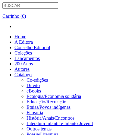
Carrinho (0)
Home
A Editora
Conselho Editorial
Coleções
Lançamentos
200 Anos
Autores
Catálogo
Co-edições
Direito
eBooks
Ecologia/Economia solidária
Educação/Recreação
Etnias/Povos indígenas
Filosofia
História/Anais/Encontros
Literatura Infantil e Infanto-Juvenil
Outros temas
Poesia/Literatura