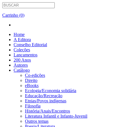
Carrinho (0)
Home
A Editora
Conselho Editorial
Coleções
Lançamentos
200 Anos
Autores
Catálogo
Co-edições
Direito
eBooks
Ecologia/Economia solidária
Educação/Recreação
Etnias/Povos indígenas
Filosofia
História/Anais/Encontros
Literatura Infantil e Infanto-Juvenil
Outros temas
Poesia/Literatura