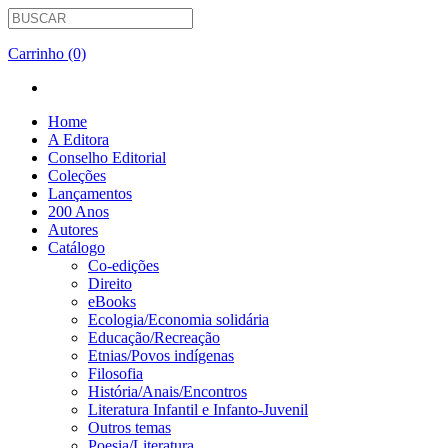
Carrinho (0)
Home
A Editora
Conselho Editorial
Coleções
Lançamentos
200 Anos
Autores
Catálogo
Co-edições
Direito
eBooks
Ecologia/Economia solidária
Educação/Recreação
Etnias/Povos indígenas
Filosofia
História/Anais/Encontros
Literatura Infantil e Infanto-Juvenil
Outros temas
Poesia/Literatura