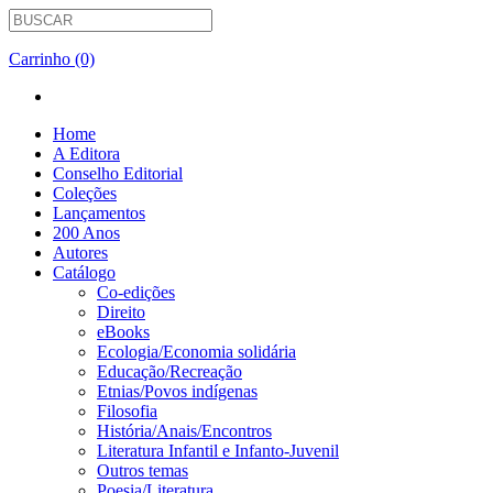
Carrinho (0)
Home
A Editora
Conselho Editorial
Coleções
Lançamentos
200 Anos
Autores
Catálogo
Co-edições
Direito
eBooks
Ecologia/Economia solidária
Educação/Recreação
Etnias/Povos indígenas
Filosofia
História/Anais/Encontros
Literatura Infantil e Infanto-Juvenil
Outros temas
Poesia/Literatura