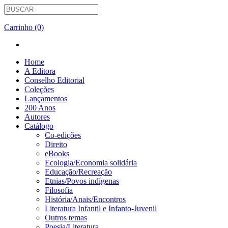
Carrinho (0)
Home
A Editora
Conselho Editorial
Coleções
Lançamentos
200 Anos
Autores
Catálogo
Co-edições
Direito
eBooks
Ecologia/Economia solidária
Educação/Recreação
Etnias/Povos indígenas
Filosofia
História/Anais/Encontros
Literatura Infantil e Infanto-Juvenil
Outros temas
Poesia/Literatura