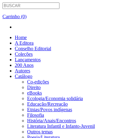
Carrinho (0)
Home
A Editora
Conselho Editorial
Coleções
Lançamentos
200 Anos
Autores
Catálogo
Co-edições
Direito
eBooks
Ecologia/Economia solidária
Educação/Recreação
Etnias/Povos indígenas
Filosofia
História/Anais/Encontros
Literatura Infantil e Infanto-Juvenil
Outros temas
Poesia/Literatura