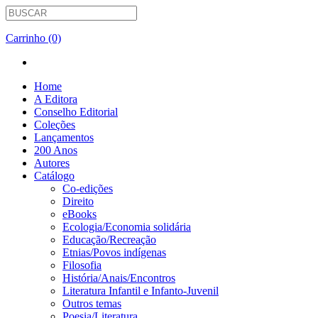
Carrinho (0)
Home
A Editora
Conselho Editorial
Coleções
Lançamentos
200 Anos
Autores
Catálogo
Co-edições
Direito
eBooks
Ecologia/Economia solidária
Educação/Recreação
Etnias/Povos indígenas
Filosofia
História/Anais/Encontros
Literatura Infantil e Infanto-Juvenil
Outros temas
Poesia/Literatura