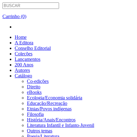
Carrinho (0)
Home
A Editora
Conselho Editorial
Coleções
Lançamentos
200 Anos
Autores
Catálogo
Co-edições
Direito
eBooks
Ecologia/Economia solidária
Educação/Recreação
Etnias/Povos indígenas
Filosofia
História/Anais/Encontros
Literatura Infantil e Infanto-Juvenil
Outros temas
Poesia/Literatura