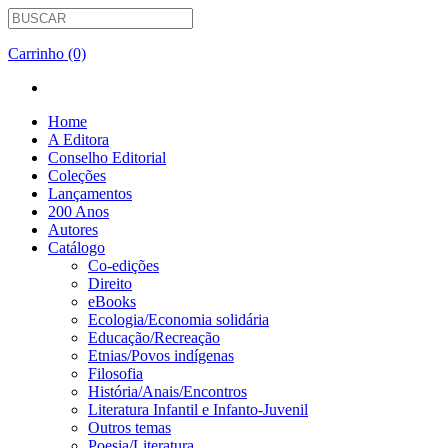
Carrinho (0)
Home
A Editora
Conselho Editorial
Coleções
Lançamentos
200 Anos
Autores
Catálogo
Co-edições
Direito
eBooks
Ecologia/Economia solidária
Educação/Recreação
Etnias/Povos indígenas
Filosofia
História/Anais/Encontros
Literatura Infantil e Infanto-Juvenil
Outros temas
Poesia/Literatura