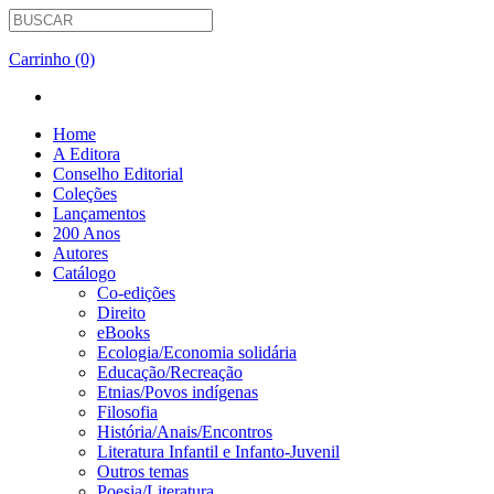
Carrinho (0)
Home
A Editora
Conselho Editorial
Coleções
Lançamentos
200 Anos
Autores
Catálogo
Co-edições
Direito
eBooks
Ecologia/Economia solidária
Educação/Recreação
Etnias/Povos indígenas
Filosofia
História/Anais/Encontros
Literatura Infantil e Infanto-Juvenil
Outros temas
Poesia/Literatura