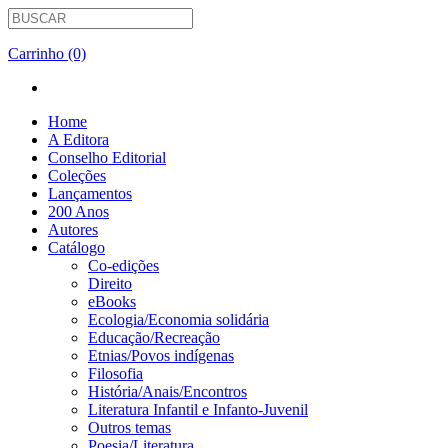
Carrinho (0)
Home
A Editora
Conselho Editorial
Coleções
Lançamentos
200 Anos
Autores
Catálogo
Co-edições
Direito
eBooks
Ecologia/Economia solidária
Educação/Recreação
Etnias/Povos indígenas
Filosofia
História/Anais/Encontros
Literatura Infantil e Infanto-Juvenil
Outros temas
Poesia/Literatura