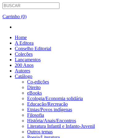
Carrinho (0)
Home
A Editora
Conselho Editorial
Coleções
Lançamentos
200 Anos
Autores
Catálogo
Co-edições
Direito
eBooks
Ecologia/Economia solidária
Educação/Recreação
Etnias/Povos indígenas
Filosofia
História/Anais/Encontros
Literatura Infantil e Infanto-Juvenil
Outros temas
Poesia/Literatura