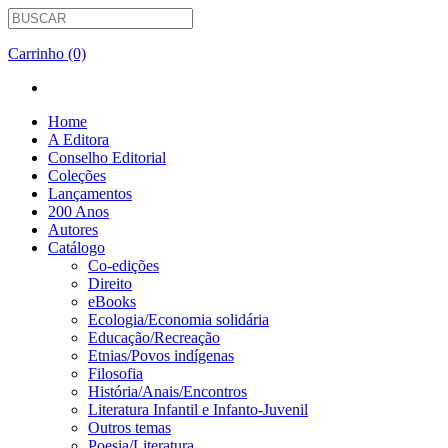
Carrinho (0)
Home
A Editora
Conselho Editorial
Coleções
Lançamentos
200 Anos
Autores
Catálogo
Co-edições
Direito
eBooks
Ecologia/Economia solidária
Educação/Recreação
Etnias/Povos indígenas
Filosofia
História/Anais/Encontros
Literatura Infantil e Infanto-Juvenil
Outros temas
Poesia/Literatura