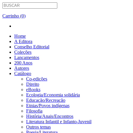
Carrinho (0)
Home
A Editora
Conselho Editorial
Coleções
Lançamentos
200 Anos
Autores
Catálogo
Co-edições
Direito
eBooks
Ecologia/Economia solidária
Educação/Recreação
Etnias/Povos indígenas
Filosofia
História/Anais/Encontros
Literatura Infantil e Infanto-Juvenil
Outros temas
Poesia/Literatura