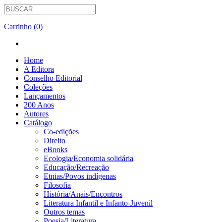
Carrinho (0)
Home
A Editora
Conselho Editorial
Coleções
Lançamentos
200 Anos
Autores
Catálogo
Co-edições
Direito
eBooks
Ecologia/Economia solidária
Educação/Recreação
Etnias/Povos indígenas
Filosofia
História/Anais/Encontros
Literatura Infantil e Infanto-Juvenil
Outros temas
Poesia/Literatura