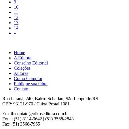
9
10
11
12
13
14
»
Home
A Editora
Conselho Editorial
Coleções
Autores
Como Comprar
Publique sua Obra
Contato
Rua Paraná, 240, Bairro Scharlau, São Leopoldo/RS.
CEP: 93121-970 / Caixa Postal 1081
Email: contato@oikoseditora.com.br
Fone: (51) 8114-9642 | (51) 3568-2848
Fax: (51) 3568-7965