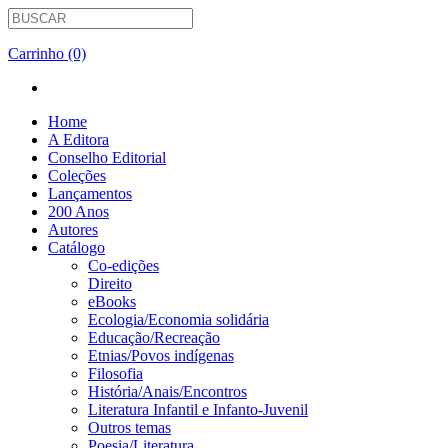
Carrinho (0)
Home
A Editora
Conselho Editorial
Coleções
Lançamentos
200 Anos
Autores
Catálogo
Co-edições
Direito
eBooks
Ecologia/Economia solidária
Educação/Recreação
Etnias/Povos indígenas
Filosofia
História/Anais/Encontros
Literatura Infantil e Infanto-Juvenil
Outros temas
Poesia/Literatura