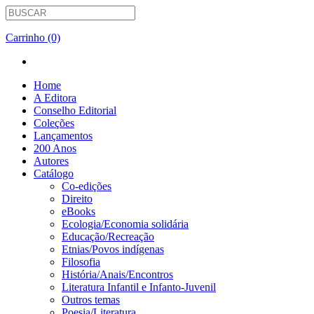
Carrinho (0)
Home
A Editora
Conselho Editorial
Coleções
Lançamentos
200 Anos
Autores
Catálogo
Co-edições
Direito
eBooks
Ecologia/Economia solidária
Educação/Recreação
Etnias/Povos indígenas
Filosofia
História/Anais/Encontros
Literatura Infantil e Infanto-Juvenil
Outros temas
Poesia/Literatura