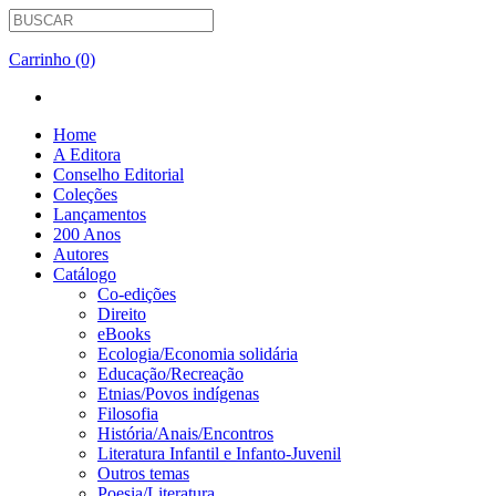
Carrinho (0)
Home
A Editora
Conselho Editorial
Coleções
Lançamentos
200 Anos
Autores
Catálogo
Co-edições
Direito
eBooks
Ecologia/Economia solidária
Educação/Recreação
Etnias/Povos indígenas
Filosofia
História/Anais/Encontros
Literatura Infantil e Infanto-Juvenil
Outros temas
Poesia/Literatura