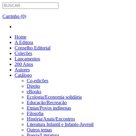
Carrinho (0)
Home
A Editora
Conselho Editorial
Coleções
Lançamentos
200 Anos
Autores
Catálogo
Co-edições
Direito
eBooks
Ecologia/Economia solidária
Educação/Recreação
Etnias/Povos indígenas
Filosofia
História/Anais/Encontros
Literatura Infantil e Infanto-Juvenil
Outros temas
Poesia/Literatura