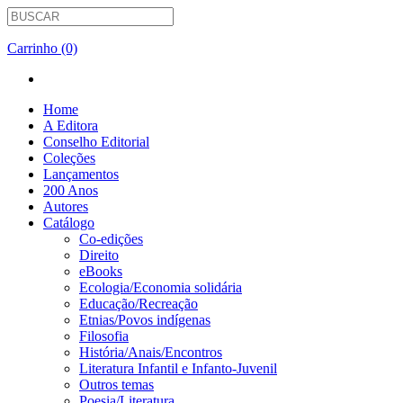
Carrinho (0)
Home
A Editora
Conselho Editorial
Coleções
Lançamentos
200 Anos
Autores
Catálogo
Co-edições
Direito
eBooks
Ecologia/Economia solidária
Educação/Recreação
Etnias/Povos indígenas
Filosofia
História/Anais/Encontros
Literatura Infantil e Infanto-Juvenil
Outros temas
Poesia/Literatura