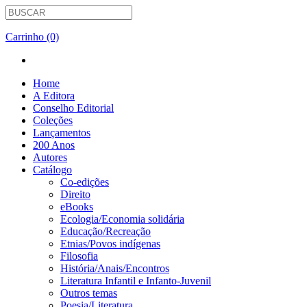
Carrinho (0)
Home
A Editora
Conselho Editorial
Coleções
Lançamentos
200 Anos
Autores
Catálogo
Co-edições
Direito
eBooks
Ecologia/Economia solidária
Educação/Recreação
Etnias/Povos indígenas
Filosofia
História/Anais/Encontros
Literatura Infantil e Infanto-Juvenil
Outros temas
Poesia/Literatura