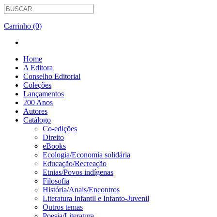
Carrinho (0)
Home
A Editora
Conselho Editorial
Coleções
Lançamentos
200 Anos
Autores
Catálogo
Co-edições
Direito
eBooks
Ecologia/Economia solidária
Educação/Recreação
Etnias/Povos indígenas
Filosofia
História/Anais/Encontros
Literatura Infantil e Infanto-Juvenil
Outros temas
Poesia/Literatura