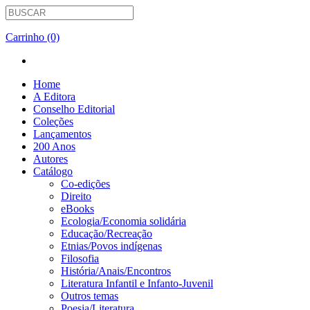
Carrinho (0)
Home
A Editora
Conselho Editorial
Coleções
Lançamentos
200 Anos
Autores
Catálogo
Co-edições
Direito
eBooks
Ecologia/Economia solidária
Educação/Recreação
Etnias/Povos indígenas
Filosofia
História/Anais/Encontros
Literatura Infantil e Infanto-Juvenil
Outros temas
Poesia/Literatura