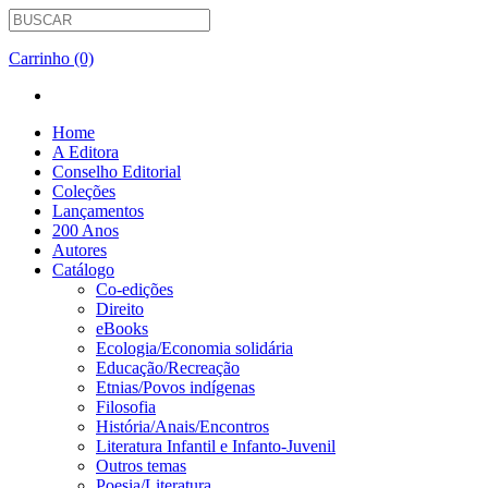
Carrinho (0)
Home
A Editora
Conselho Editorial
Coleções
Lançamentos
200 Anos
Autores
Catálogo
Co-edições
Direito
eBooks
Ecologia/Economia solidária
Educação/Recreação
Etnias/Povos indígenas
Filosofia
História/Anais/Encontros
Literatura Infantil e Infanto-Juvenil
Outros temas
Poesia/Literatura