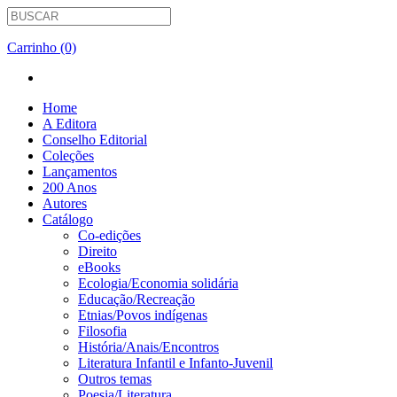
Carrinho (0)
Home
A Editora
Conselho Editorial
Coleções
Lançamentos
200 Anos
Autores
Catálogo
Co-edições
Direito
eBooks
Ecologia/Economia solidária
Educação/Recreação
Etnias/Povos indígenas
Filosofia
História/Anais/Encontros
Literatura Infantil e Infanto-Juvenil
Outros temas
Poesia/Literatura