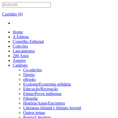
Carrinho (0)
Home
A Editora
Conselho Editorial
Coleções
Lançamentos
200 Anos
Autores
Catálogo
Co-edições
Direito
eBooks
Ecologia/Economia solidária
Educação/Recreação
Etnias/Povos indígenas
Filosofia
História/Anais/Encontros
Literatura Infantil e Infanto-Juvenil
Outros temas
Poesia/Literatura