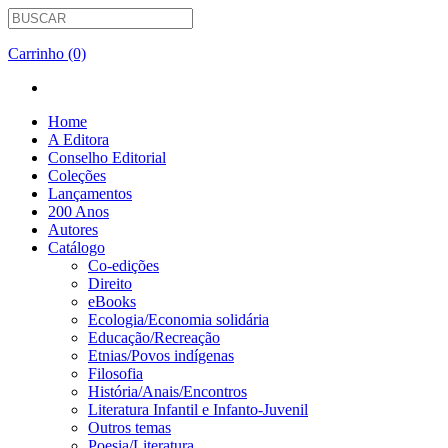
Carrinho (0)
Home
A Editora
Conselho Editorial
Coleções
Lançamentos
200 Anos
Autores
Catálogo
Co-edições
Direito
eBooks
Ecologia/Economia solidária
Educação/Recreação
Etnias/Povos indígenas
Filosofia
História/Anais/Encontros
Literatura Infantil e Infanto-Juvenil
Outros temas
Poesia/Literatura