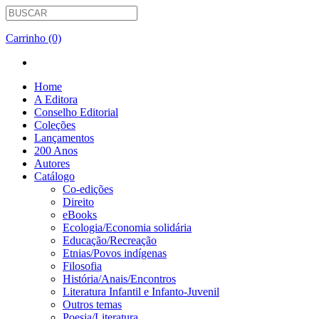
Carrinho (0)
Home
A Editora
Conselho Editorial
Coleções
Lançamentos
200 Anos
Autores
Catálogo
Co-edições
Direito
eBooks
Ecologia/Economia solidária
Educação/Recreação
Etnias/Povos indígenas
Filosofia
História/Anais/Encontros
Literatura Infantil e Infanto-Juvenil
Outros temas
Poesia/Literatura