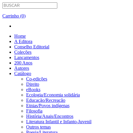
Carrinho (0)
Home
A Editora
Conselho Editorial
Coleções
Lançamentos
200 Anos
Autores
Catálogo
Co-edições
Direito
eBooks
Ecologia/Economia solidária
Educação/Recreação
Etnias/Povos indígenas
Filosofia
História/Anais/Encontros
Literatura Infantil e Infanto-Juvenil
Outros temas
Poesia/Literatura