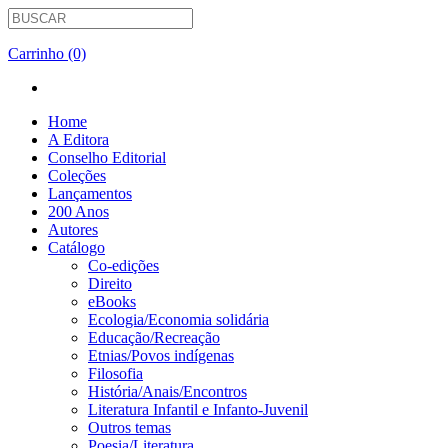
Carrinho (0)
Home
A Editora
Conselho Editorial
Coleções
Lançamentos
200 Anos
Autores
Catálogo
Co-edições
Direito
eBooks
Ecologia/Economia solidária
Educação/Recreação
Etnias/Povos indígenas
Filosofia
História/Anais/Encontros
Literatura Infantil e Infanto-Juvenil
Outros temas
Poesia/Literatura