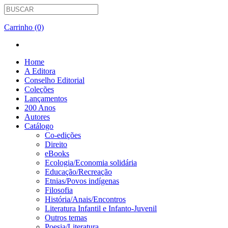
Carrinho (0)
Home
A Editora
Conselho Editorial
Coleções
Lançamentos
200 Anos
Autores
Catálogo
Co-edições
Direito
eBooks
Ecologia/Economia solidária
Educação/Recreação
Etnias/Povos indígenas
Filosofia
História/Anais/Encontros
Literatura Infantil e Infanto-Juvenil
Outros temas
Poesia/Literatura