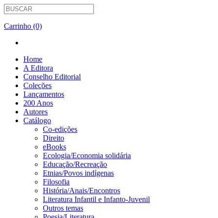
Carrinho (0)
Home
A Editora
Conselho Editorial
Coleções
Lançamentos
200 Anos
Autores
Catálogo
Co-edições
Direito
eBooks
Ecologia/Economia solidária
Educação/Recreação
Etnias/Povos indígenas
Filosofia
História/Anais/Encontros
Literatura Infantil e Infanto-Juvenil
Outros temas
Poesia/Literatura