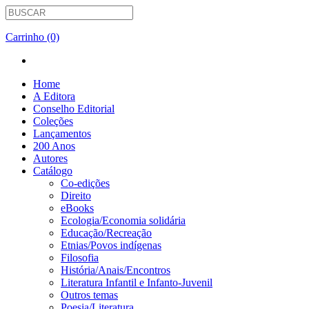
Carrinho (0)
Home
A Editora
Conselho Editorial
Coleções
Lançamentos
200 Anos
Autores
Catálogo
Co-edições
Direito
eBooks
Ecologia/Economia solidária
Educação/Recreação
Etnias/Povos indígenas
Filosofia
História/Anais/Encontros
Literatura Infantil e Infanto-Juvenil
Outros temas
Poesia/Literatura