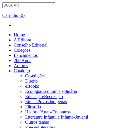
Carrinho (0)
Home
A Editora
Conselho Editorial
Coleções
Lançamentos
200 Anos
Autores
Catálogo
Co-edições
Direito
eBooks
Ecologia/Economia solidária
Educação/Recreação
Etnias/Povos indígenas
Filosofia
História/Anais/Encontros
Literatura Infantil e Infanto-Juvenil
Outros temas
Poesia/Literatura