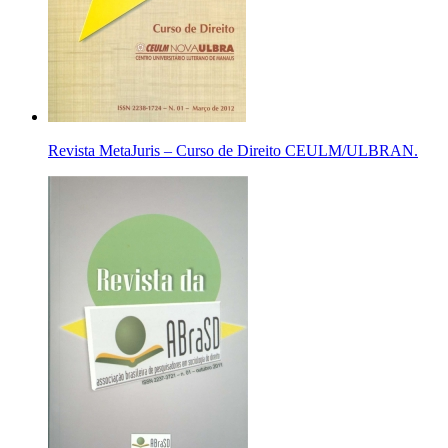
Revista MetaJuris – Curso de Direito CEULM/ULBRAN.