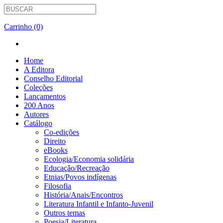
Carrinho (0)
Home
A Editora
Conselho Editorial
Coleções
Lançamentos
200 Anos
Autores
Catálogo
Co-edições
Direito
eBooks
Ecologia/Economia solidária
Educação/Recreação
Etnias/Povos indígenas
Filosofia
História/Anais/Encontros
Literatura Infantil e Infanto-Juvenil
Outros temas
Poesia/Literatura