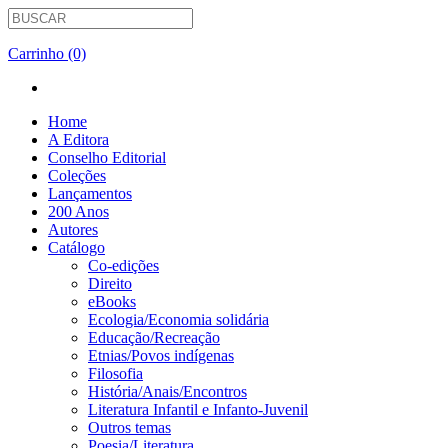
Carrinho (0)
Home
A Editora
Conselho Editorial
Coleções
Lançamentos
200 Anos
Autores
Catálogo
Co-edições
Direito
eBooks
Ecologia/Economia solidária
Educação/Recreação
Etnias/Povos indígenas
Filosofia
História/Anais/Encontros
Literatura Infantil e Infanto-Juvenil
Outros temas
Poesia/Literatura