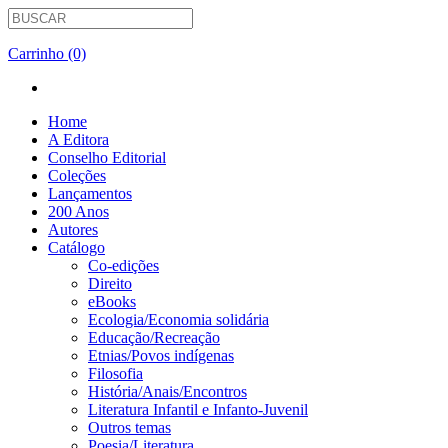
Carrinho (0)
Home
A Editora
Conselho Editorial
Coleções
Lançamentos
200 Anos
Autores
Catálogo
Co-edições
Direito
eBooks
Ecologia/Economia solidária
Educação/Recreação
Etnias/Povos indígenas
Filosofia
História/Anais/Encontros
Literatura Infantil e Infanto-Juvenil
Outros temas
Poesia/Literatura