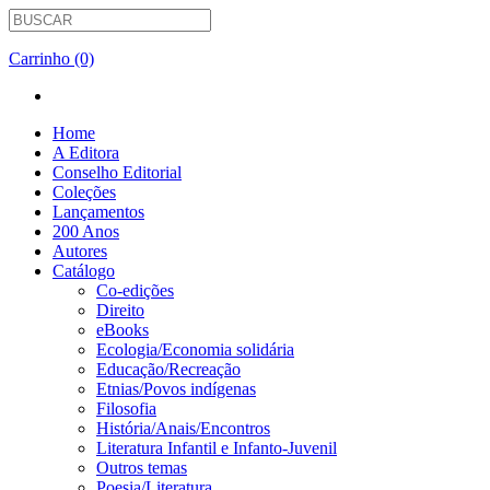
Carrinho (0)
Home
A Editora
Conselho Editorial
Coleções
Lançamentos
200 Anos
Autores
Catálogo
Co-edições
Direito
eBooks
Ecologia/Economia solidária
Educação/Recreação
Etnias/Povos indígenas
Filosofia
História/Anais/Encontros
Literatura Infantil e Infanto-Juvenil
Outros temas
Poesia/Literatura