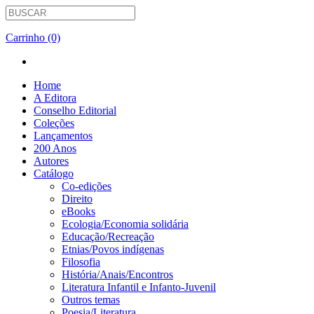
Carrinho (0)
Home
A Editora
Conselho Editorial
Coleções
Lançamentos
200 Anos
Autores
Catálogo
Co-edições
Direito
eBooks
Ecologia/Economia solidária
Educação/Recreação
Etnias/Povos indígenas
Filosofia
História/Anais/Encontros
Literatura Infantil e Infanto-Juvenil
Outros temas
Poesia/Literatura