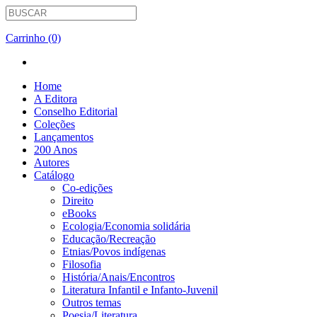
Carrinho (0)
Home
A Editora
Conselho Editorial
Coleções
Lançamentos
200 Anos
Autores
Catálogo
Co-edições
Direito
eBooks
Ecologia/Economia solidária
Educação/Recreação
Etnias/Povos indígenas
Filosofia
História/Anais/Encontros
Literatura Infantil e Infanto-Juvenil
Outros temas
Poesia/Literatura