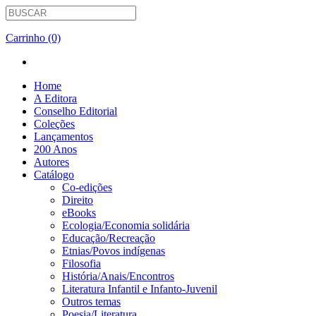
Carrinho (0)
Home
A Editora
Conselho Editorial
Coleções
Lançamentos
200 Anos
Autores
Catálogo
Co-edições
Direito
eBooks
Ecologia/Economia solidária
Educação/Recreação
Etnias/Povos indígenas
Filosofia
História/Anais/Encontros
Literatura Infantil e Infanto-Juvenil
Outros temas
Poesia/Literatura