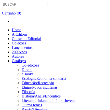
Carrinho (0)
Home
A Editora
Conselho Editorial
Coleções
Lançamentos
200 Anos
Autores
Catálogo
Co-edições
Direito
eBooks
Ecologia/Economia solidária
Educação/Recreação
Etnias/Povos indígenas
Filosofia
História/Anais/Encontros
Literatura Infantil e Infanto-Juvenil
Outros temas
Poesia/Literatura