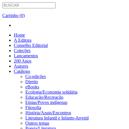
Carrinho (0)
Home
A Editora
Conselho Editorial
Coleções
Lançamentos
200 Anos
Autores
Catálogo
Co-edições
Direito
eBooks
Ecologia/Economia solidária
Educação/Recreação
Etnias/Povos indígenas
Filosofia
História/Anais/Encontros
Literatura Infantil e Infanto-Juvenil
Outros temas
Poesia/Literatura